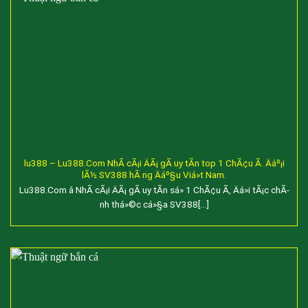
lu388 – Lu388.Com NhÃ cÃ¡i ÄÃ¡ gÃ uy tÃ­n top 1 ChÃ¢u Ã. Äáº¡i
lÃ½ SV388 hÃ ng Äáº§u Viá»t Nam.
Lu388.Com â NhÃ cÃ¡i ÄÃ¡ gÃ uy tÃ­n sá» 1 ChÃ¢u Ã, Äá»i tÃ¡c chÃ­
nh thá»©c cá»§a SV388[...]