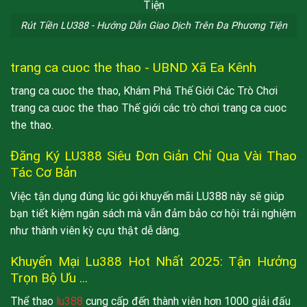
Rút Tiền LU388 - Hướng Dẫn Giao Dịch Trên Đa Phương Tiện
trang ca cuoc the thao - UBND Xã Ea Kênh
trang ca cuoc the thao, Khám Phá Thế Giới Các Trò Chơi
trang ca cuoc the thao Thế giới các trò chơi trang ca cuoc
the thao.
Đăng Ký LU388 Siêu Đơn Giản Chỉ Qua Vài Thao
Tác Cơ Bản
Việc tận dụng đúng lúc gói khuyến mãi LU388 này sẽ giúp
bạn tiết kiệm ngân sách mà vẫn đảm bảo cơ hội trải nghiệm
như thành viên kỳ cựu thật dễ dàng.
Khuyến Mại Lu388 Hot Nhất 2025: Tận Hưởng
Trọn Bộ Ưu ...
Thể thao
lu388
cung cấp đến thành viên hơn 1000 giải đấu