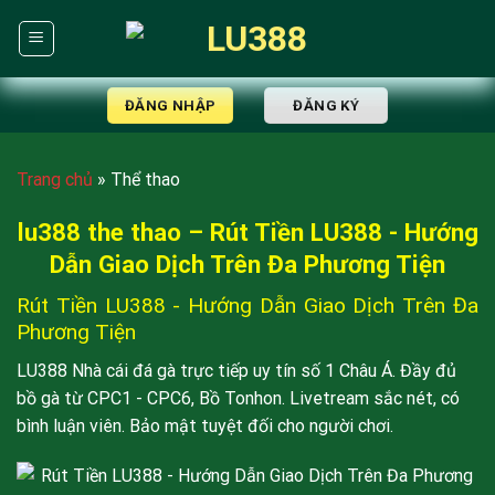
Skip
to
content
ĐĂNG NHẬP
ĐĂNG KÝ
Trang chủ
»
Thể thao
lu388 the thao – Rút Tiền LU388 - Hướng
Dẫn Giao Dịch Trên Đa Phương Tiện
Rút Tiền LU388 - Hướng Dẫn Giao Dịch Trên Đa
Phương Tiện
LU388 Nhà cái đá gà trực tiếp uy tín số 1 Châu Á. Đầy đủ
bồ gà từ CPC1 - CPC6, Bồ Tonhon. Livetream sắc nét, có
bình luận viên. Bảo mật tuyệt đối cho người chơi.