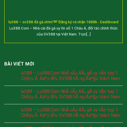
lu388 – sv388 đá gà.xhtm➿ Đăng ký và nhận 1888k - Dashboard
Lu388.Com – Nhà cái đá gà uy tín số 1 Châu Á, đối tác chính thức
của SV388 tại Việt Nam. Trực[...]
BÀI VIẾT MỚI
lu388 – Lu388.Com NhÃ cÃ¡i ÄÃ¡ gÃ uy tÃ­n top 1
ChÃ¢u Ã. Äáº¡i lÃ½ SV388 hÃ ng Äáº§u Viá»t Nam.
lu388 – Lu388.Com NhÃ cÃ¡i ÄÃ¡ gÃ uy tÃ­n top 1
ChÃ¢u Ã. Äáº¡i lÃ½ SV388 hÃ ng Äáº§u Viá»t Nam.
lu388 – Lu388.Com NhÃ cÃ¡i ÄÃ¡ gÃ uy tÃ­n top 1
ChÃ¢u Ã. Äáº¡i lÃ½ SV388 hÃ ng Äáº§u Viá»t Nam.