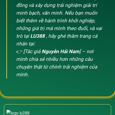
đồng và xây dựng trải nghiệm giải trí
minh bạch, văn minh. Nếu bạn muốn
biết thêm về hành trình khởi nghiệp,
những giá trị mà mình theo đuổi, và vai
trò tại
LU388
, hãy ghé thăm trang cá
nhân tại:
👉 [Tác giả
Nguyễn Hải Nam
] – nơi
mình chia sẻ nhiều hơn những câu
chuyện thật từ chính trải nghiệm của
mình.