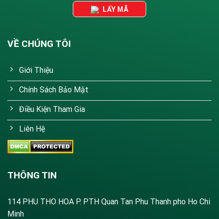
LẤY MÃ
VỀ CHÚNG TÔI
Giới Thiệu
Chính Sách Bảo Mật
Điều Kiện Tham Gia
Liên Hệ
THÔNG TIN
114 PHU THO HOA P. PTH Quan Tan Phu Thanh pho Ho Chi
Minh