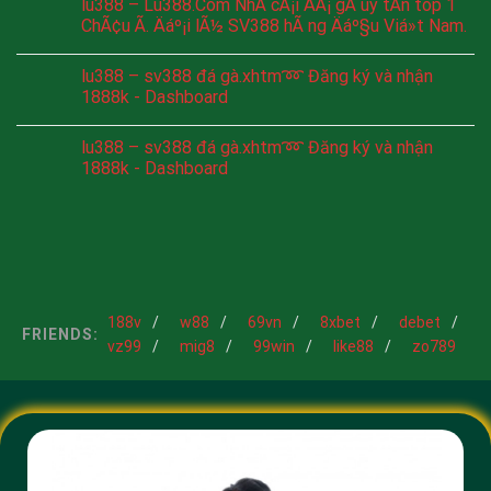
lu388 – Lu388.Com NhÃ cÃ¡i ÄÃ¡ gÃ uy tÃ­n top 1
ChÃ¢u Ã. Äáº¡i lÃ½ SV388 hÃ ng Äáº§u Viá»t Nam.
lu388 – sv388 đá gà.xhtm➿ Đăng ký và nhận
1888k - Dashboard
lu388 – sv388 đá gà.xhtm➿ Đăng ký và nhận
1888k - Dashboard
188v
w88
69vn
8xbet
debet
FRIENDS:
vz99
mig8
99win
like88
zo789