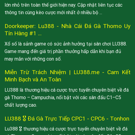
lớn nhỏ trên toàn thế giới hiện nay. Cập nhật liên tục các
thông tin cùng kèo cược mới nhất ở nhiều bộ ...
Doorkeeper: Lu388 - Nhà Cái Đá Gà Thomo Uy
Tín Hàng #1 ...
Xổ số là sảnh game có sức ảnh hưởng tại sân chơi LU388.
Game mang đến giá trị phần thưởng hấp dẫn khi bạn đủ
may mắn với những con số.
Miễn Trừ Trách Nhiệm | LU388.me - Cam Kết
Minh Bạch và An Toàn
LU388 là thương hiệu cá cược trực tuyến chuyên biệt về đá
gà Thomo – Campuchia, nổi bật với các sân đấu C1–C5
chất lượng cao.
LU388 🎖️ Đá Gà Trực Tiếp CPC1 - CPC6 - Tonhon
Lu388 🎖️ thương hiệu cá cược trực tuyến chuyên biệt về đá