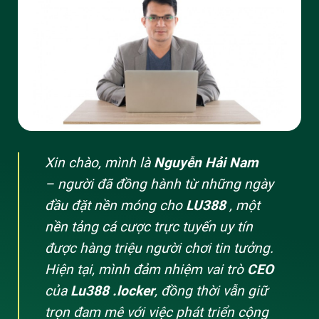
Xin chào, mình là
Nguyễn Hải Nam
– người đã đồng hành từ những ngày
đầu đặt nền móng cho
LU388
, một
nền tảng cá cược trực tuyến uy tín
được hàng triệu người chơi tin tưởng.
Hiện tại, mình đảm nhiệm vai trò
CEO
của
Lu388 .locker
, đồng thời vẫn giữ
trọn đam mê với việc phát triển cộng