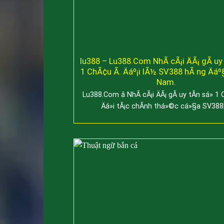
lu388 – Lu388.Com NhÃ cÃ¡i ÄÃ¡ gÃ uy 
1 ChÃ¢u Ã. Äáº¡i lÃ½ SV388 hÃ ng Äáº§
Nam.
Lu388.Com â NhÃ cÃ¡i ÄÃ¡ gÃ uy tÃ­n sá» 1 
Äá»i tÃ¡c chÃ­nh thá»©c cá»§a SV388[.