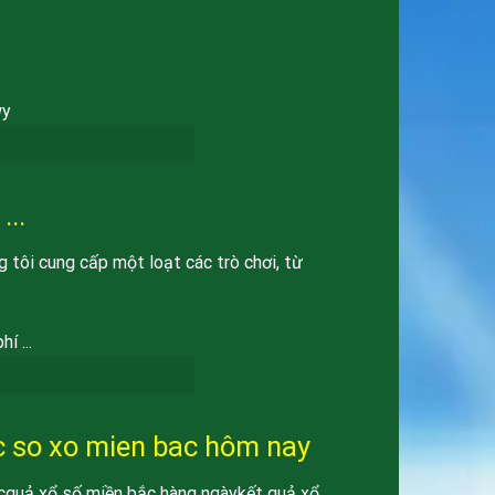
...
 tôi cung cấp một loạt các trò chơi, từ
c so xo mien bac hôm nay
cquả xổ số miền bắc hàng ngàykết quả xổ