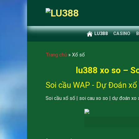
Skip
to
content
LU388
CASINO
B
Trang chủ
»
Xổ số
lu388 xo so – S
Soi cầu WAP - Dự Đoán xổ
Soi cầu xổ số | soi cau xo so | dự đoán xo 