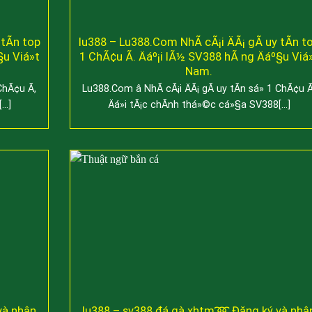
tÃ­n top
lu388 – Lu388.Com NhÃ cÃ¡i ÄÃ¡ gÃ uy tÃ­n t
u Viá»t
1 ChÃ¢u Ã. Äáº¡i lÃ½ SV388 hÃ ng Äáº§u Viá»
Nam.
ChÃ¢u Ã,
Lu388.Com â NhÃ cÃ¡i ÄÃ¡ gÃ uy tÃ­n sá» 1 ChÃ¢u Ã
..]
Äá»i tÃ¡c chÃ­nh thá»©c cá»§a SV388[...]
và nhận
lu388 – sv388 đá gà.xhtm➿ Đăng ký và nhậ