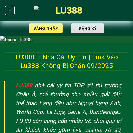
Skip
to
content
ĐĂNG NHẬP
ĐĂNG KÝ
LU388 – Nhà Cái Uy Tín | Link Vào
Lu388 Không Bị Chặn 09/2025
LU388
nhà cái uy tín TOP #1 thị trường
Châu Á, mở thưởng cho nhiều giải đấu
thể thao hàng đầu như Ngoại hạng Anh,
World Cup, La Liga, Serie A, Bundesliga…
FB 88 còn cung cấp nhiều trò chơi giải trí
ăn khách khác gồm live casino, xổ số,