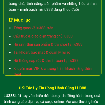
trang chủ, tính năng, sản phẩm và những tiêu chí an
toàn – minh bạch mà lu388 đang theo đuổi.
📑 Mục lục
Tổng quan về lu388 trên
Cấu trúc & giao diện trang chủ lu388
Hệ sinh thái sản phẩm & trò chơi tại lu388
Tài khoản, bảo mật & quản lý rủi ro
Hệ thống nạp rút & thanh toán tại lu388
Khuyến mãi, VIP & chương trình khách hàng thân
thiết
Trải nghiệm lu388 trên di động & đa nền tảng
Đối Tác Uy Tin Đồng Hành Cùng LU388
Hướng dẫn từng bước bắt đầu với lu388
LU388
bắt tay với nhiều đối tác uy tín đồng hành trong quá
Tiêu chuẩn an toàn, công bằng & trách nhiệm
trình cung cấp dịch vụ cá cược online. Với các thương hiệu