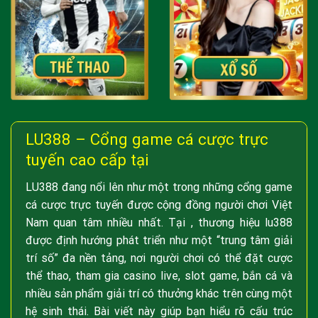
LU388 – Cổng game cá cược trực
tuyến cao cấp tại
LU388 đang nổi lên như một trong những cổng game
cá cược trực tuyến được cộng đồng người chơi Việt
Nam quan tâm nhiều nhất. Tại
, thương hiệu lu388
được định hướng phát triển như một “trung tâm giải
trí số” đa nền tảng, nơi người chơi có thể đặt cược
thể thao, tham gia casino live, slot game, bắn cá và
nhiều sản phẩm giải trí có thưởng khác trên cùng một
hệ sinh thái. Bài viết này giúp bạn hiểu rõ cấu trúc