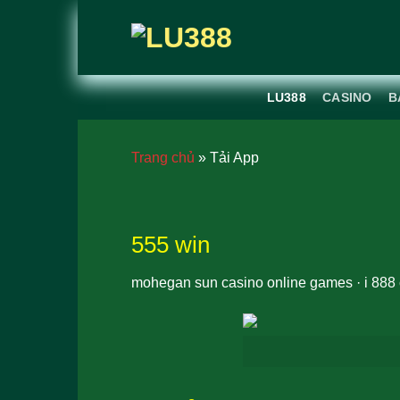
Skip
to
content
LU388
CASINO
B
Trang chủ
»
Tải App
555 win
mohegan sun casino online games · i 888 ca