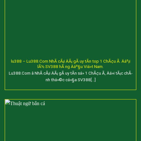
lu388 – Lu388.Com NhÃ cÃ¡i ÄÃ¡ gÃ uy tÃ­n top 1 ChÃ¢u Ã. Äáº¡i
lÃ½ SV388 hÃ ng Äáº§u Viá»t Nam.
Lu388.Com â NhÃ cÃ¡i ÄÃ¡ gÃ uy tÃ­n sá» 1 ChÃ¢u Ã, Äá»i tÃ¡c chÃ­
nh thá»©c cá»§a SV388[...]