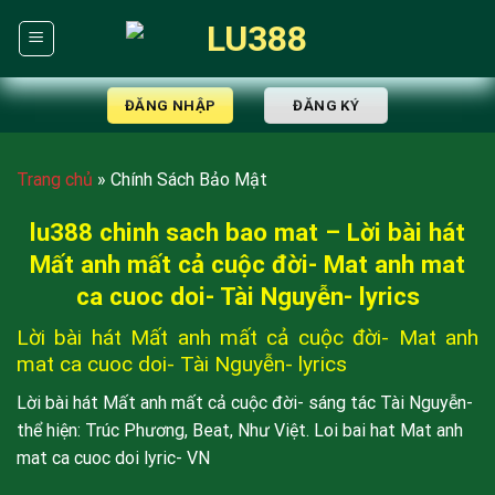
Skip
to
content
ĐĂNG NHẬP
ĐĂNG KÝ
Trang chủ
»
Chính Sách Bảo Mật
lu388 chinh sach bao mat – Lời bài hát
Mất anh mất cả cuộc đời- Mat anh mat
ca cuoc doi- Tài Nguyễn- lyrics
Lời bài hát Mất anh mất cả cuộc đời- Mat anh
mat ca cuoc doi- Tài Nguyễn- lyrics
Lời bài hát Mất anh mất cả cuộc đời- sáng tác Tài Nguyễn-
thể hiện: Trúc Phương, Beat, Như Việt. Loi bai hat Mat anh
mat ca cuoc doi lyric- VN