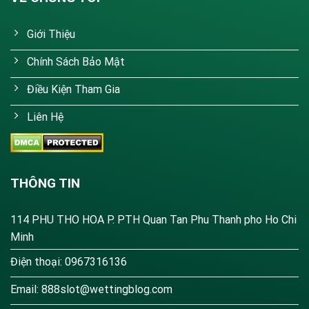
Giới Thiệu
Chính Sách Bảo Mật
Điều Kiện Tham Gia
Liên Hệ
THÔNG TIN
114 PHU THO HOA P. PTH Quan Tan Phu Thanh pho Ho Chi
Minh
Điện thoại: 0967316136
Email:
888slot@wettingblog.com