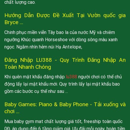
chất lượng cao.
Hướng Dẫn Được Đề Xuất Tại Vườn quốc gia
Bryce ...
Chinh phục miền viễn Tây bao la của nước Mỹ và chiêm
ngưỡng Khúc quanh Horseshoe với dòng sông màu xanh
ngọc. Ngắm nhìn hẻm núi Hạ Antelope,
Đăng Nhập LU388 - Quy Trình Đăng Nhập An
Toàn Nhanh Chóng
Khi quên mật khẩu đăng nhập
lu388
người chơi có thể chủ
động lấy lại mật khẩu mới. Quy trình lấy lại mật khẩu bao
gồm các bước cụ thể như sau ...
Baby Games: Piano & Baby Phone - Tải xuống và
chơi ...
Mua baby gym mat chất lượng giá tốt, freeship toàn quốc
0Đ, áp dụng đến 6 tầng giảm giá. Ưu đãi mỗi ngày, hoàn tiền